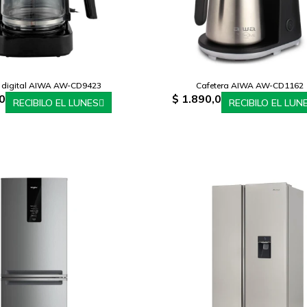
a digital AIWA AW-CD9423
Cafetera AIWA AW-CD1162
0
$
1.890,0
RECIBILO EL LUNES
RECIBILO EL LUN