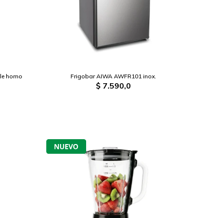
le horno
Frigobar AIWA AWFR101 inox.
$
7.590,0