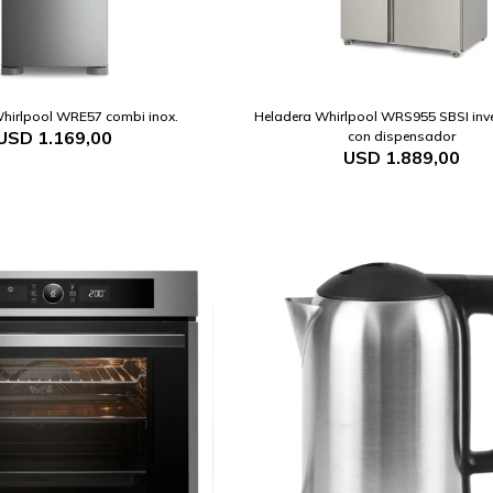
hirlpool WRE57 combi inox.
Heladera Whirlpool WRS955 SBSI inver
USD
1.169,00
con dispensador
USD
1.889,00