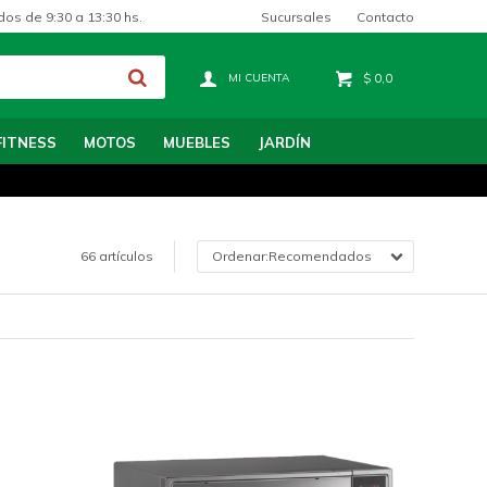
Sucursales
Contacto
dos de 9:30 a 13:30 hs.
$
0,0
FITNESS
MOTOS
MUEBLES
JARDÍN
66 artículos
Recomendados