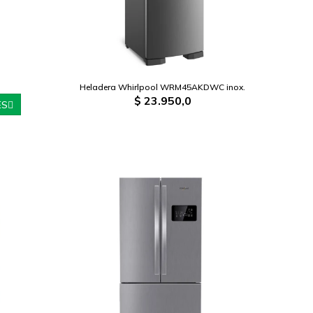
Heladera Whirlpool WRM45AKDWC inox.
$
23.950,0
ES