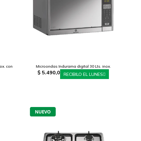
ox. con
Microondas Indurama digital 30 Lts. inox.
$
5.490,0
RECIBILO EL LUNES