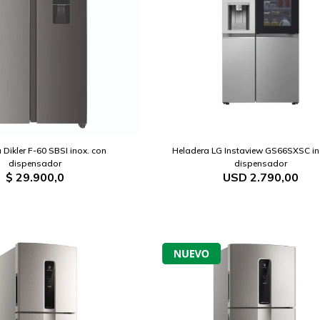
 Dikler F-60 SBSI inox. con
Heladera LG Instaview GS66SXSC in
dispensador
dispensador
$
29.900,0
USD
2.790,00