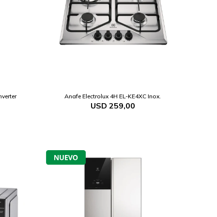
nverter
Anafe Electrolux 4H EL-KE4XC Inox.
USD
259,00