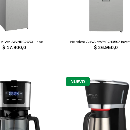
a AIWA AWHRC26501 inox.
Heladera AIWA AWHRC43502 inverte
$
17.900,0
$
26.950,0