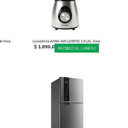
r inox.
Licuadora AIWA AW-LD9702 1.5 Lts. inox.
$
1.890,0
RECIBILO EL LUNES