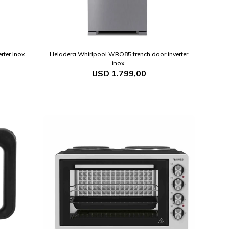
ter inox.
Heladera Whirlpool WRO85 french door inverter
inox.
USD
1.799,00