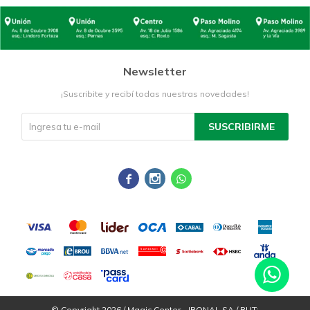
Newsletter
¡Suscribite y recibí todas nuestras novedades!
SUSCRIBIRME



© Copyright 2026 / Magic Center - IRONAL SA / RUT: