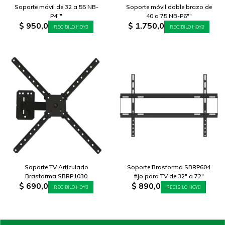
Soporte móvil de 32 a 55 NB-
Soporte móvil doble brazo de
P4""
40 a 75 NB-P6""
$
950,0
$
1.750,0
RECIBILO HOY
RECIBILO HOY
Soporte TV Articulado
Soporte Brasforma SBRP604
Brasforma SBRP1030
fijo para TV de 32" a 72"
$
690,0
$
890,0
RECIBILO HOY
RECIBILO HOY