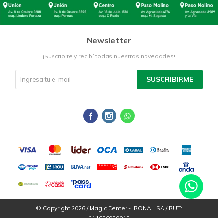
Newsletter
¡Suscribite y recibí todas nuestras novedades!
SUSCRIBIRME



© Copyright 2026 / Magic Center - IRONAL SA / RUT:
211626020016