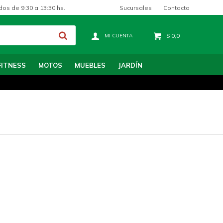
Sucursales
Contacto
dos de 9:30 a 13:30 hs.
$
0,0
FITNESS
MOTOS
MUEBLES
JARDÍN