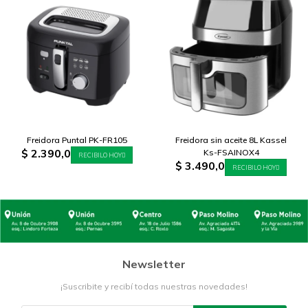
Freidora Puntal PK-FR105
Freidora sin aceite 8L Kassel
$
2.390,0
Ks-FSAINOX4
RECIBILO HOY
$
3.490,0
RECIBILO HOY
Newsletter
¡Suscribite y recibí todas nuestras novedades!