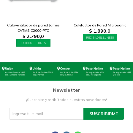
Caloventilador de pared James
Calefactor de Pared Microsonic
$
1.890,0
CVTMS C2000-PTC
$
2.790,0
RECIBILO EL LUNES
RECIBILO EL LUNES
Newsletter
¡Suscribite y recibí todas nuestras novedades!
SUSCRIBIRME