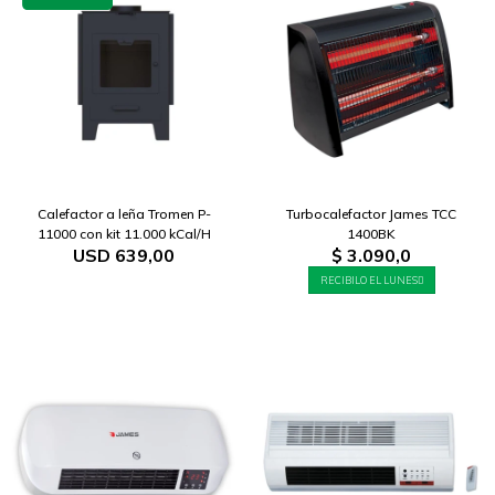
Calefactor a leña Tromen P-
Turbocalefactor James TCC
11000 con kit 11.000 kCal/H
1400BK
USD
639,00
$
3.090,0
RECIBILO EL LUNES