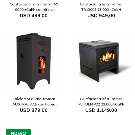
Calefactor a leña Tromen A9
Calefactor a leña Tromen
9000 kCal/h con kit de
TR13001 13.000 kCal/H
USD
489,00
USD
949,00
instalación
Calefactor a leña Tromen
Calefactor a leña Tromen
AUSTRAL A15 con horno
PEHUEN P22 22.000 kCal/h
USD
879,00
USD
1.149,00
15.000 kCal/H