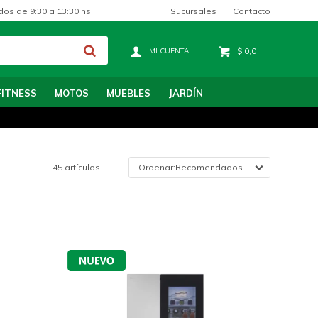
Sucursales
Contacto
dos de 9:30 a 13:30 hs.
$
0,0
FITNESS
MOTOS
MUEBLES
JARDÍN
45 artículos
Recomendados