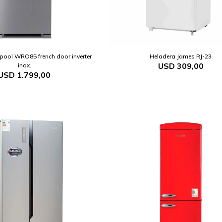
pool WRO85 french door inverter
Heladera James RJ-23
USD
309,00
inox.
USD
1.799,00