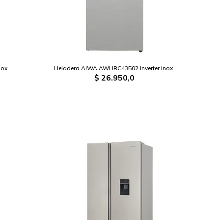
ox.
Heladera AIWA AWHRC43502 inverter inox.
$
26.950,0