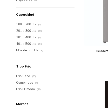
Capacidad
100 a 200 Lts
(2)
201 a 300 Lts
(15)
301 a 400 Lts
(7)
401 a 500 Lts
(13)
Más de 500 Lts
Heladera
(8)
Tipo Frio
Frio Seco
(30)
Combinado
(4)
Frío Húmedo
(11)
Marcas