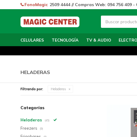
FonoMagic
2509 4444 // Compras Web: 094 756 409 - 
CELULARES
TECNOLOGÍA
TV & AUDIO
ELECTR
HELADERAS
Filtrando por:
Heladeras
Categorías
Heladeras
(45)
Freezers
(9)
Frigobares
(5)