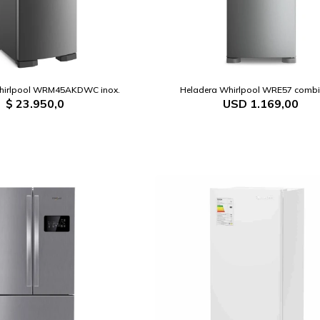
hirlpool WRM45AKDWC inox.
Heladera Whirlpool WRE57 combi 
$
23.950,0
USD
1.169,00