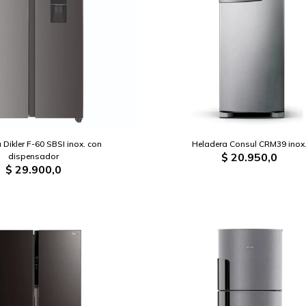
 Dikler F-60 SBSI inox. con
Heladera Consul CRM39 inox
$
20.950,0
dispensador
$
29.900,0