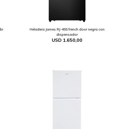
bi
Heladera James RJ-455 french door negra con
dispensador
USD
1.650,00