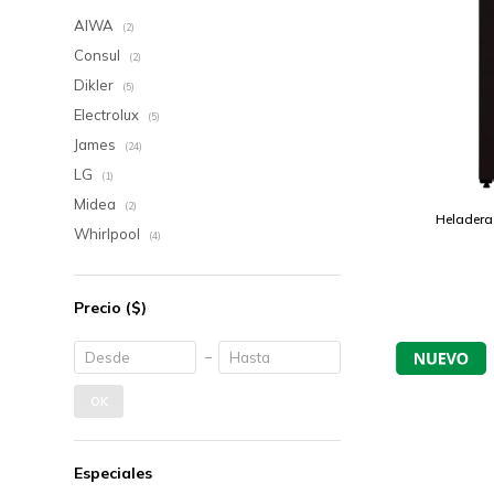
AIWA
(2)
Consul
(2)
Dikler
(5)
Electrolux
(5)
James
(24)
LG
(1)
Midea
(2)
Heladera
Whirlpool
(4)
Precio
($)
OK
Especiales