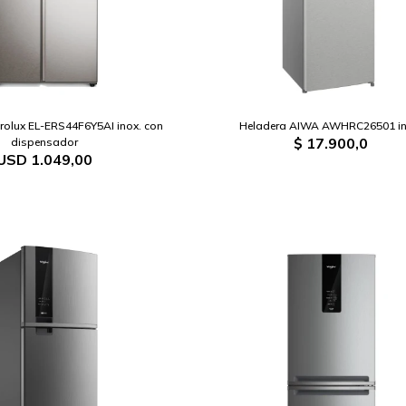
trolux EL-ERS44F6Y5AI inox. con
Heladera AIWA AWHRC26501 in
$
17.900,0
dispensador
USD
1.049,00