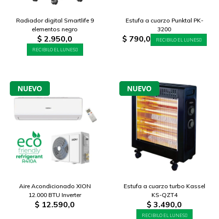
Radiador digital Smartlife 9
Estufa a cuarzo Punktal PK-
elementos negro
3200
$
2.950,0
$
790,0
RECIBILO EL LUNES
RECIBILO EL LUNES
Aire Acondicionado XION
Estufa a cuarzo turbo Kassel
12.000 BTU Inverter
KS-QZT4
$
12.590,0
$
3.490,0
RECIBILO EL LUNES