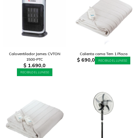
Caloventilador James CVTON
Calienta cama Tem 1 Plaza
$
690,0
1500-PTC
RECIBILO EL LUNES
$
1.690,0
RECIBILO EL LUNES