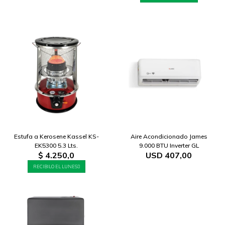
Estufa a Kerosene Kassel KS-
Aire Acondicionado James
EK5300 5.3 Lts.
9.000 BTU Inverter GL
$
4.250,0
USD
407,00
RECIBILO EL LUNES