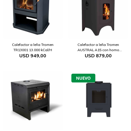
Calefactor a leña Tromen
Calefactor a leña Tromen
TR13001 13.000 kCal/H
AUSTRAL A15 con horno
USD
949,00
USD
879,00
15.000 kCal/H