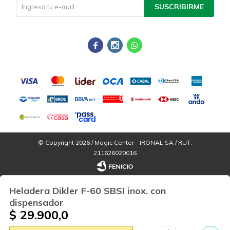
SUSCRIBIRME



© Copyright 2026 / Magic Center - IRONAL SA / RUT:
211626020016
Heladera Dikler F-60 SBSI inox. con
dispensador
$
29.900,0
Por
consultas