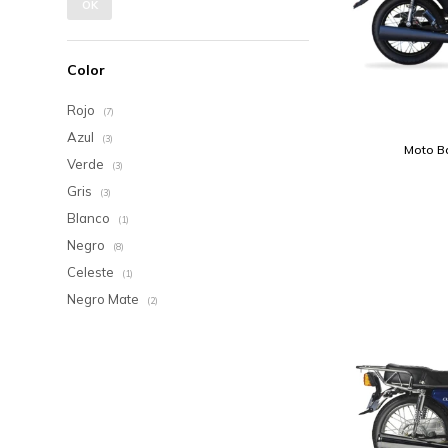
OK
Color
Rojo
(7)
Azul
(3)
Moto Ba
Verde
(3)
Gris
(3)
Blanco
(1)
Negro
(8)
Celeste
(1)
Negro Mate
(2)