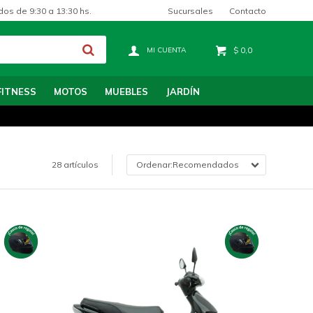
Sucursales
Contacto
dos de 9:30 a 13:30 hs.
$
0,0
FITNESS
MOTOS
MUEBLES
JARDÍN
28 artículos
Recomendados