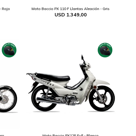
- Rojo
Moto Baccio PX 110 F Llantas Aleación - Gris
USD
1.349,00
gro
Moto Baccio PX125 Full - Blanco