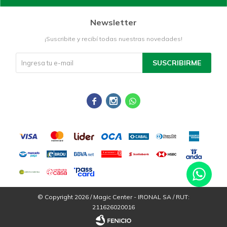
Newsletter
¡Suscribite y recibí todas nuestras novedades!
SUSCRIBIRME



© Copyright 2026 / Magic Center - IRONAL SA / RUT:
211626020016