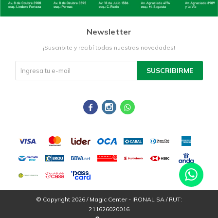
Newsletter
¡Suscribite y recibí todas nuestras novedades!
SUSCRIBIRME



© Copyright 2026 / Magic Center - IRONAL SA / RUT:
211626020016