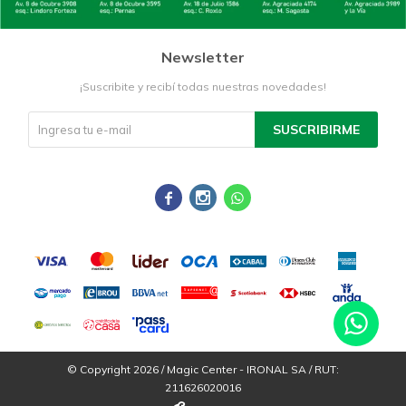
Newsletter
¡Suscribite y recibí todas nuestras novedades!
SUSCRIBIRME



© Copyright 2026 / Magic Center - IRONAL SA / RUT:
211626020016