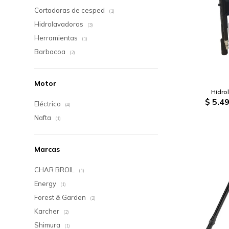
Cortadoras de cesped
(1)
Hidrolavadoras
(3)
Herramientas
(1)
Barbacoa
(2)
Motor
Hidro
$
5.49
Eléctrico
(4)
Nafta
(1)
Marcas
CHAR BROIL
(1)
Energy
(1)
Forest & Garden
(2)
Karcher
(2)
Shimura
(1)