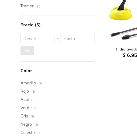
Tromen
(1)
Precio
($)
Hidrolavad
OK
$
6.95
Color
Amarillo
(2)
Rojo
(1)
Azul
(1)
Verde
(1)
Gris
(1)
Negro
(5)
Celeste
(1)