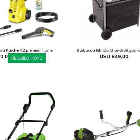
ora Karcher K2 premium home
Barbacoa híbrida Char-Broil gas+
0,0
USD
849,00
RECIBILO HOY