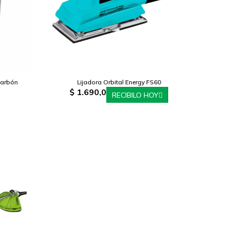
carbón
Lijadora Orbital Energy FS60
$
1.690,0
RECIBILO HOY