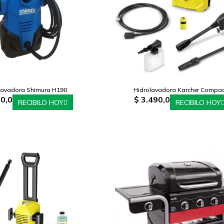
lavadora Shimura H190
Hidrolavadora Karcher Compa
0,0
$
3.490,0
RECIBILO HOY
RECIBILO HOY