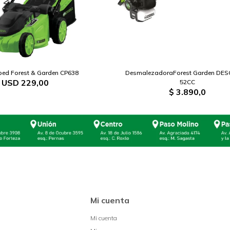
ped Forest & Garden CP638
DesmalezadoraForest Garden DES
USD
229,00
52CC
$
3.890,0
Mi cuenta
Mi cuenta