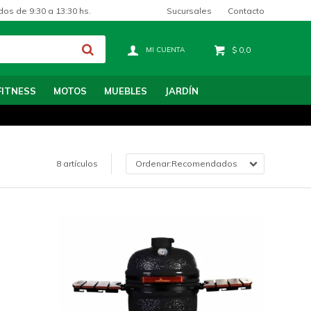
Sucursales
Contacto
dos de 9:30 a 13:30 hs.
$
0,0
FITNESS
MOTOS
MUEBLES
JARDÍN
8 artículos
Recomendados