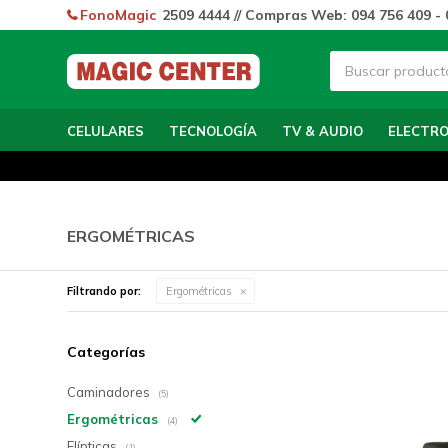
FonoMagic
2509 4444 // Compras Web: 094 756 409 - 
CELULARES
TECNOLOGÍA
TV & AUDIO
ELECTR
ERGOMÉTRICAS
Filtrando por:
Ergométricas
Categorías
Caminadores
(5)
Ergométricas
(4)
Elípticas
(1)