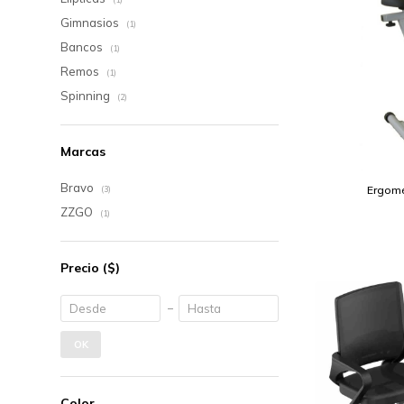
Gimnasios
(1)
Bancos
(1)
Remos
(1)
Spinning
(2)
Marcas
Bravo
Ergomét
(3)
ZZGO
(1)
Precio
($)
OK
Color