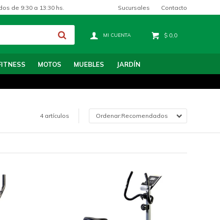
Sucursales
Contacto
dos de 9:30 a 13:30 hs.
$
0,0
FITNESS
MOTOS
MUEBLES
JARDÍN
4 artículos
Recomendados