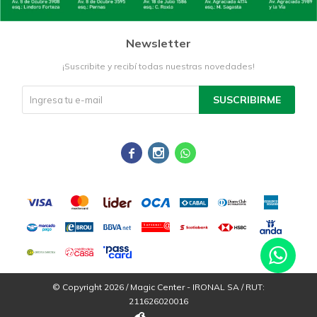
Newsletter
¡Suscribite y recibí todas nuestras novedades!
SUSCRIBIRME



© Copyright 2026 / Magic Center - IRONAL SA / RUT:
211626020016