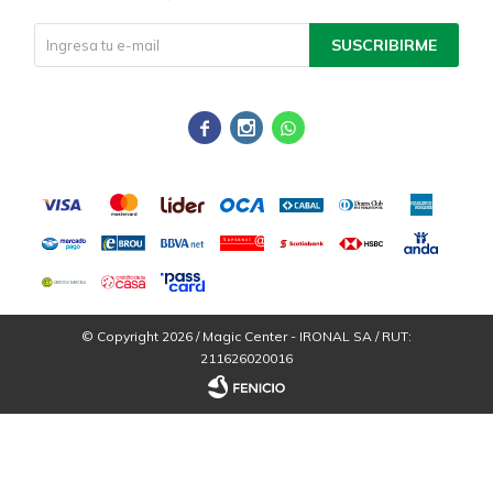
SUSCRIBIRME



© Copyright 2026 / Magic Center - IRONAL SA / RUT:
211626020016