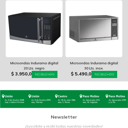
Microondas Indurama digital
Microondas Indurama digital
20 Lts. negro
30 Lts. inox.
$
3.950,0
$
5.490,0
RECIBILO HOY
RECIBILO HOY
Newsletter
¡Suscribite y recibí todas nuestras novedades!