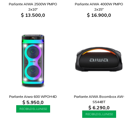
Parlante AIWA 2500W PMPO
Parlante AIWA 4000W PMPO
2x10"
2x15"
$
13.500,0
$
16.900,0
Parlante Aiwa 600 WPOH4D
Parlante AIWA Boombox AW-
$
5.950,0
S544BT
$
6.290,0
RECIBILO EL LUNES
RECIBILO EL LUNES