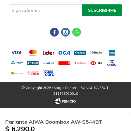
SUSCRIBIRME



© Copyright 2026 / Magic Center - IRONAL SA / RUT:
211626020016
Parlante AIWA Boombox AW-S544BT
$
6.290,0