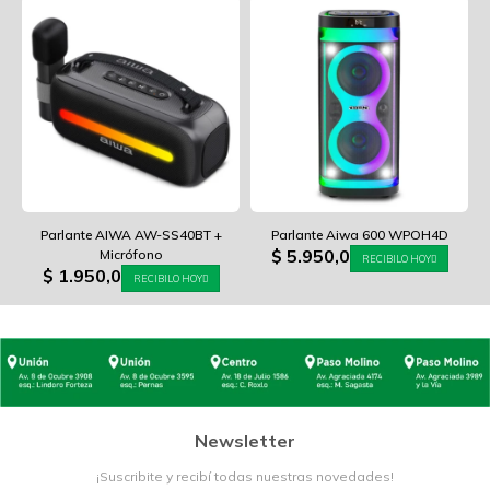
Parlante AIWA AW-SS40BT +
Parlante Aiwa 600 WPOH4D
$
5.950,0
Micrófono
RECIBILO HOY
$
1.950,0
RECIBILO HOY
Newsletter
¡Suscribite y recibí todas nuestras novedades!