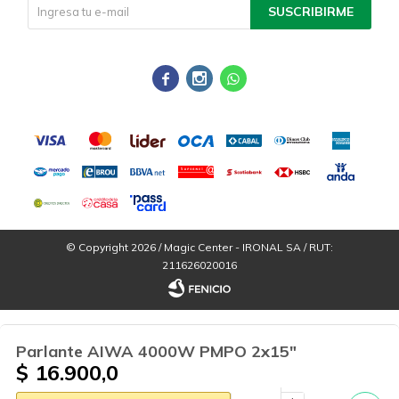
SUSCRIBIRME



© Copyright 2026 / Magic Center - IRONAL SA / RUT:
211626020016
Parlante AIWA 4000W PMPO 2x15"
$
16.900,0
Por
consultas