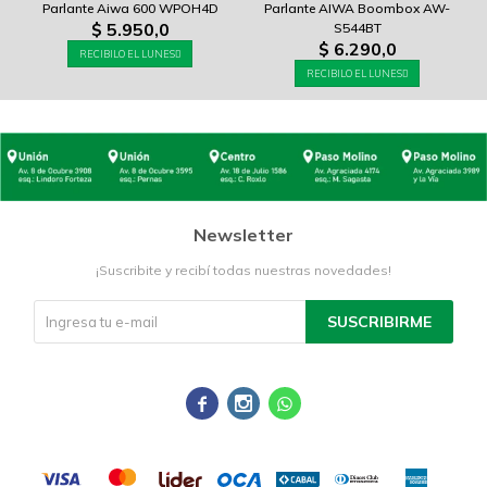
Parlante Aiwa 600 WPOH4D
Parlante AIWA Boombox AW-
$
5.950,0
S544BT
$
6.290,0
RECIBILO EL LUNES
RECIBILO EL LUNES
Newsletter
¡Suscribite y recibí todas nuestras novedades!
SUSCRIBIRME


