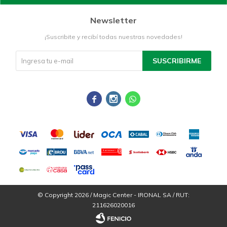
Newsletter
¡Suscribite y recibí todas nuestras novedades!
SUSCRIBIRME



© Copyright 2026 / Magic Center - IRONAL SA / RUT:
211626020016