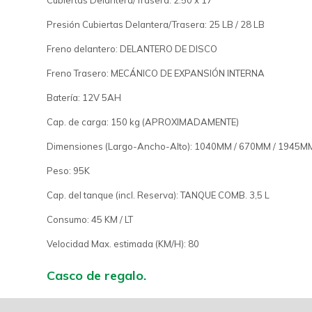
Cubiertas Delantera/Trasera: 2.50 x 17
Presión Cubiertas Delantera/Trasera: 25 LB / 28 LB
Freno delantero: DELANTERO DE DISCO
Freno Trasero: MECÁNICO DE EXPANSIÓN INTERNA
Batería: 12V 5AH
Cap. de carga: 150 kg (APROXIMADAMENTE)
Dimensiones (Largo-Ancho-Alto): 1040MM / 670MM / 1945M
Peso: 95K
Cap. del tanque (incl. Reserva): TANQUE COMB. 3,5 L
Consumo: 45 KM / LT
Velocidad Max. estimada (KM/H): 80
Casco de regalo.