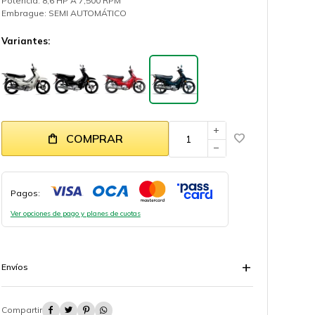
Potencia: 8,6 HP A 7,500 RPM
Embrague: SEMI AUTOMÁTICO
Variantes:
add
COMPRAR
remove
Pagos:
Ver opciones de pago y planes de cuotas
Envíos



