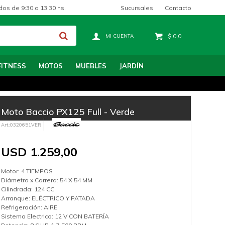
Sucursales
Contacto
dos de 9:30 a 13:30 hs.
$
0,0
FITNESS
MOTOS
MUEBLES
JARDÍN
Moto Baccio PX125 Full - Verde
0320651VER
USD
1.259,00
Motor: 4 TIEMPOS
Diámetro x Carrera: 54 X 54 MM
Cilindrada: 124 CC
Arranque: ELÉCTRICO Y PATADA
Refrigeración: AIRE
Sistema Electrico: 12 V CON BATERÍA