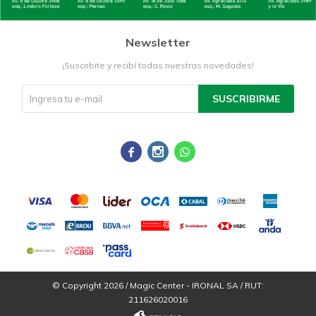
Newsletter
¡Suscribite y recibí todas nuestras novedades!
SUSCRIBIRME



© Copyright 2026 / Magic Center - IRONAL SA / RUT:
211626020016