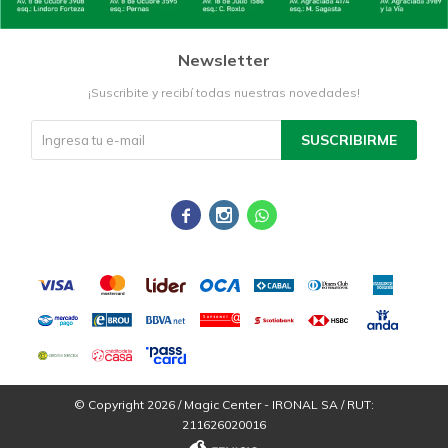
Newsletter
¡Suscribite y recibí todas nuestras novedades!
SUSCRIBIRME



© Copyright 2026 / Magic Center - IRONAL SA / RUT:
211626020016