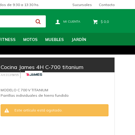
Sucursales
Contacto
dos de 9:30 a 13:30 hs.
$
0,0
FITNESS
MOTOS
MUEBLES
JARDÍN
Cocina James 4H C-700 titanium
0135855
MODELO C 700 V TITANIUM
Parrillas individuales de hierro fundido
Este artículo está agotado.