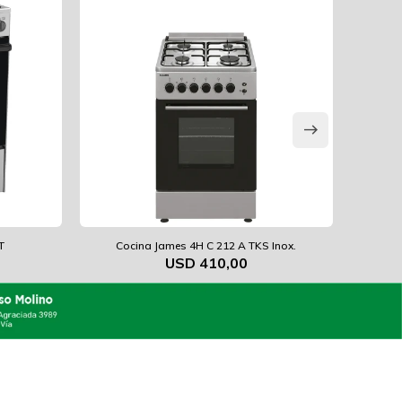
T
Cocina James 4H C 212 A TKS Inox.
Coci
USD
410,00