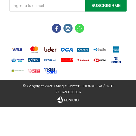
SUSCRIBIRME



© Copyright 2026 / Magic Center - IRONAL SA / RUT:
211626020016