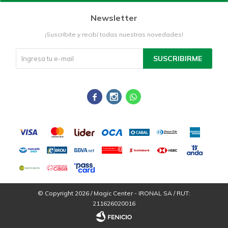
Newsletter
¡Suscribite y recibí todas nuestras novedades!
SUSCRIBIRME



© Copyright 2026 / Magic Center - IRONAL SA / RUT:
211626020016