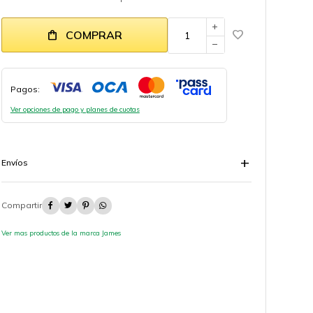
add
COMPRAR
remove
Pagos:
Ver opciones de pago y planes de cuotas
Envíos




Ver mas productos de la marca James