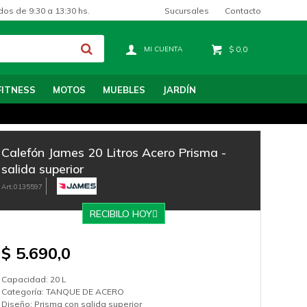
Sucursales
Contacto
dos de 9:30 a 13:30 hs.
$
0,0
FITNESS
MOTOS
MUEBLES
JARDÍN
Calefón James 20 Litros Acero Prisma -
salida superior
0135597
RECIBILO HOY
$
5.690,0
Capacidad: 20 L
Categoría: TANQUE DE ACERO
Diseño: Prisma con salida superior