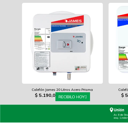
Calefón James 20 Litros Acero Prisma
Calef
$
5.190,0
$
5
RECIBILO HOY