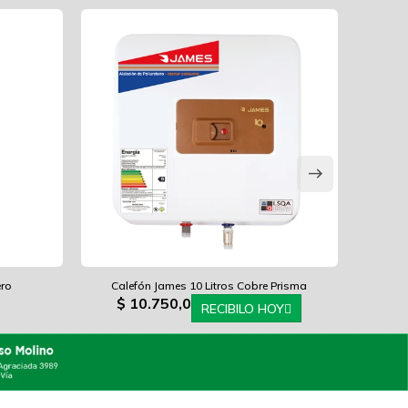
ero
Calefón James 10 Litros Cobre Prisma
$
10.750,0
RECIBILO HOY