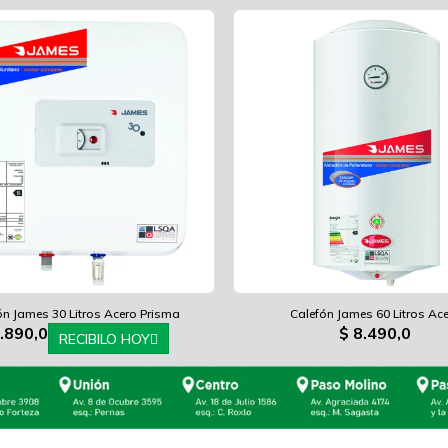
ón James 30 Litros Acero Prisma
Calefón James 60 Litros Ac
.890,0
$
8.490,0
RECIBILO HOY