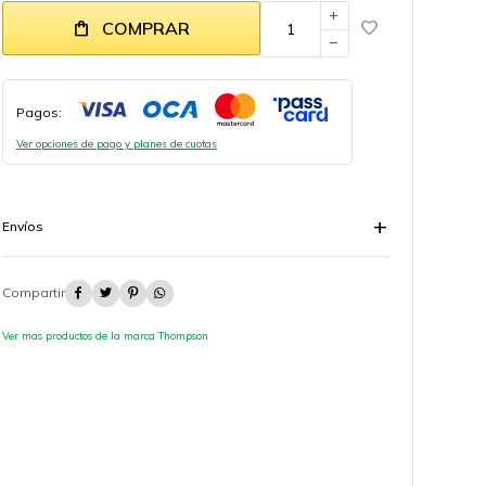
add
COMPRAR
remove
Pagos:
Ver opciones de pago y planes de cuotas
Envíos




Ver mas productos de la marca Thompson