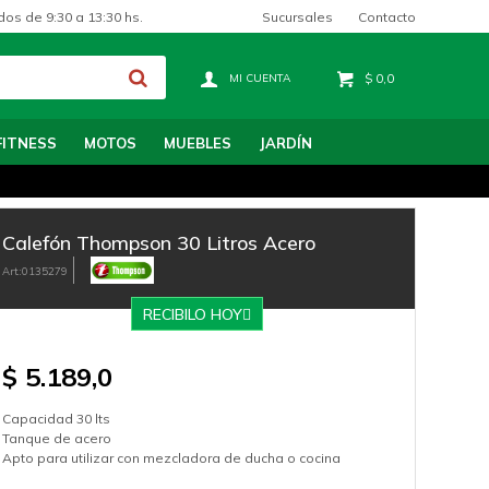
Sucursales
Contacto
dos de 9:30 a 13:30 hs.
$
0,0
FITNESS
MOTOS
MUEBLES
JARDÍN
Calefón Thompson 30 Litros Acero
0135279
RECIBILO HOY
$
5.189,0
Capacidad 30 lts
Tanque de acero
Apto para utilizar con mezcladora de ducha o cocina