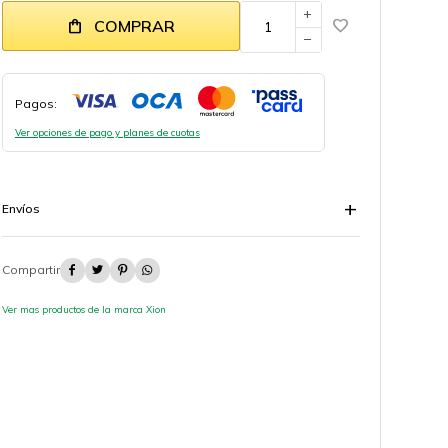
add
COMPRAR
remove
Pagos:
Ver opciones de pago y planes de cuotas
Envíos




Ver mas productos de la marca Xion