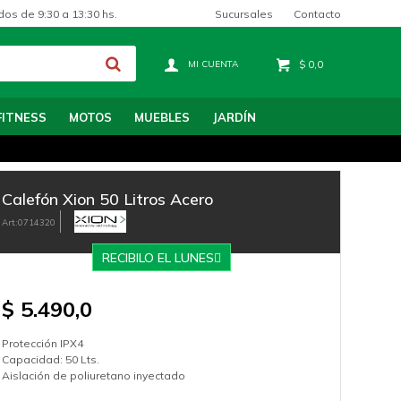
Sucursales
Contacto
dos de 9:30 a 13:30 hs.
$
0,0
FITNESS
MOTOS
MUEBLES
JARDÍN
Calefón Xion 50 Litros Acero
0714320
RECIBILO EL LUNES
$
5.490,0
Protección IPX4
Capacidad: 50 Lts.
Aislación de poliuretano inyectado