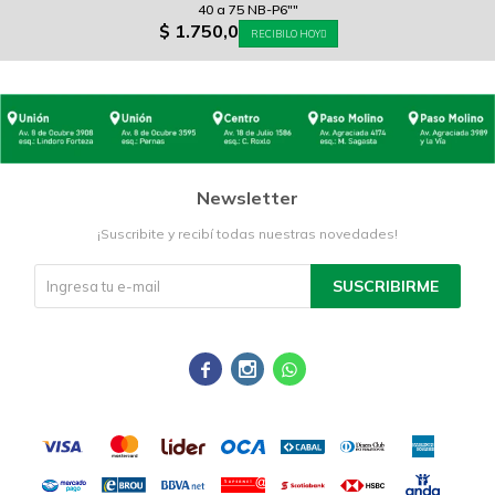
40 a 75 NB-P6""
$
1.750,0
RECIBILO HOY
Newsletter
¡Suscribite y recibí todas nuestras novedades!
SUSCRIBIRME


