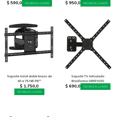
$
590,0
$
950,0
RECIBILO EL LUNES
RECIBILO EL LUNES
Soporte móvil doble brazo de
Soporte TV Articulado
40 a 75 NB-P6""
Brasforma SBRP1030
$
1.750,0
$
690,0
RECIBILO EL LUNES
RECIBILO EL LUNES