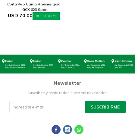
Corta Pelo Gama 4 peines guía
- GCX 623 Sport
USD
70,00
RECIBILO HOY
Newsletter
¡Suscribite y recibí todas nuestras novedades!
SUSCRIBIRME


