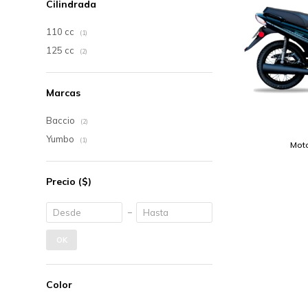
Cilindrada
110 cc
(1)
125 cc
(2)
Marcas
Baccio
(2)
Yumbo
(1)
Moto
Precio
($)
OK
Color