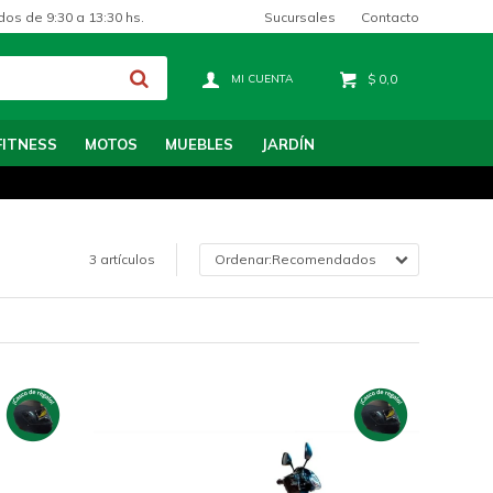
Sucursales
Contacto
dos de 9:30 a 13:30 hs.
$
0,0
FITNESS
MOTOS
MUEBLES
JARDÍN
3 artículos
Recomendados