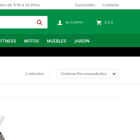
Sucursales
Contacto
dos de 9:30 a 13:30 hs.
$
0,0
FITNESS
MOTOS
MUEBLES
JARDÍN
2 artículos
Recomendados