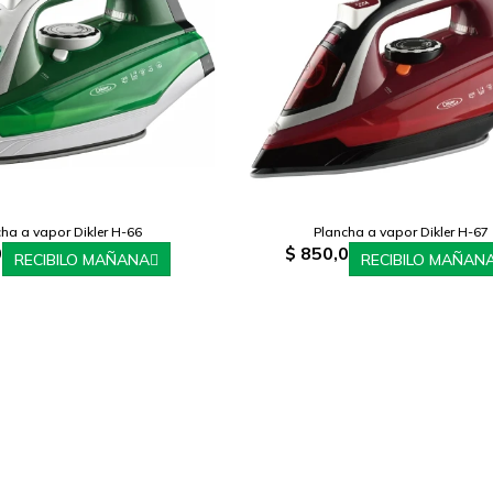
ha a vapor Dikler H-66
Plancha a vapor Dikler H-67
0
$
850,0
RECIBILO MAÑANA
RECIBILO MAÑAN