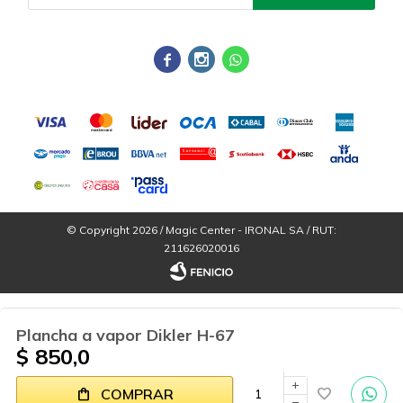



© Copyright 2026 / Magic Center - IRONAL SA / RUT:
211626020016
Plancha a vapor Dikler H-67
$
850,0
Por
consultas
add
COMPRAR
Fenicio
no dudes