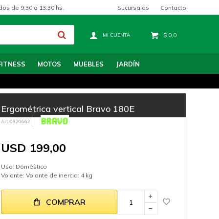
Sucursales
Contacto
dos de 9:30 a 13:30 hs.
$
0,0
FITNESS
MOTOS
MUEBLES
JARDÍN
Ergométrica vertical Bravo 180E
0320662
USD
199,00
Uso: Doméstico
Volante: Volante de inercia: 4 kg
add
COMPRAR
remove