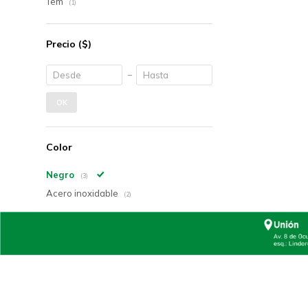
Tem
(1)
Precio
($)
OK
Color
Negro
(3)
Acero inoxidable
(2)