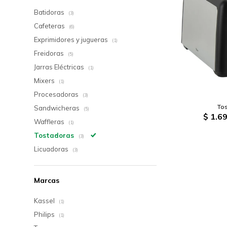
Batidoras
(3)
Cafeteras
(6)
Exprimidores y jugueras
(1)
Freidoras
(5)
Jarras Eléctricas
(1)
Mixers
(1)
Procesadoras
(3)
To
Sandwicheras
(5)
$
1.69
Waffleras
(1)
Tostadoras
(3)
Licuadoras
(3)
Marcas
Kassel
(1)
Philips
(1)