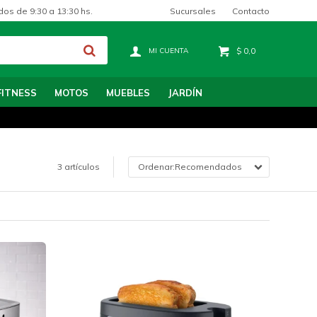
Sucursales
Contacto
dos de 9:30 a 13:30 hs.
$
0,0
FITNESS
MOTOS
MUEBLES
JARDÍN
3 artículos
Recomendados