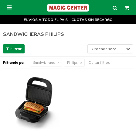

ENVIOS A TODO EL PAIS - CUOTAS SIN RECARGO
SANDWICHERAS PHILIPS
Recomendados
Quitar filtros
Filtrando por:
Sandwicheras
Philips