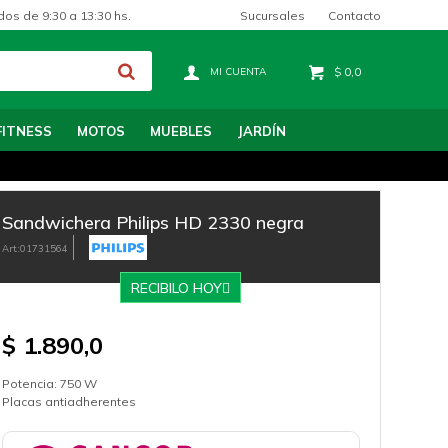
Sucursales
Contacto
dos de 9:30 a 13:30 hs.
$
0,0
FITNESS
MOTOS
MUEBLES
JARDÍN
Sandwichera Philips HD 2330 negra
01731564
RECIBILO HOY
$
1.890,0
Potencia: 750 W
Placas antiadherentes