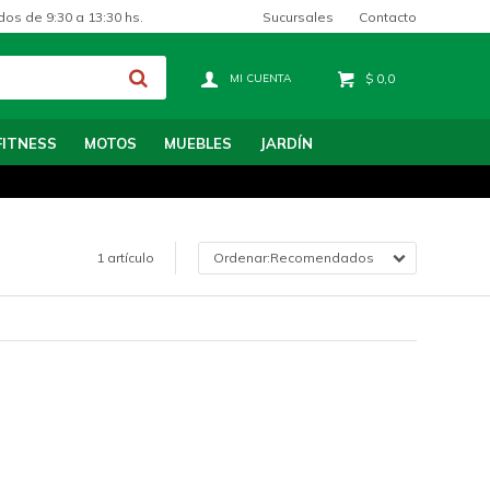
Sucursales
Contacto
dos de 9:30 a 13:30 hs.
$
0,0
FITNESS
MOTOS
MUEBLES
JARDÍN
1 artículo
Recomendados