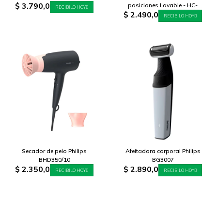
$
3.790,0
posiciones Lavable - HC-
RECIBILO HOY
$
2.490,0
5610/15
RECIBILO HOY
Secador de pelo Philips
Afeitadora corporal Philips
BHD350/10
BG3007
$
2.350,0
$
2.890,0
RECIBILO HOY
RECIBILO HOY