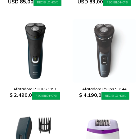
USD
85,00
USD
83,00
RECIBILO HOY
RECIBILO HOY
Afeitadora PHILIPS 1151
Afeitadora Philips S3144
$
2.490,0
$
4.190,0
RECIBILO HOY
RECIBILO HOY