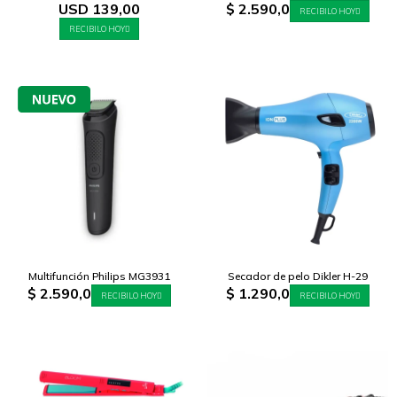
USD
139,00
$
2.590,0
RECIBILO HOY
RECIBILO HOY
Multifunción Philips MG3931
Secador de pelo Dikler H-29
$
2.590,0
$
1.290,0
RECIBILO HOY
RECIBILO HOY