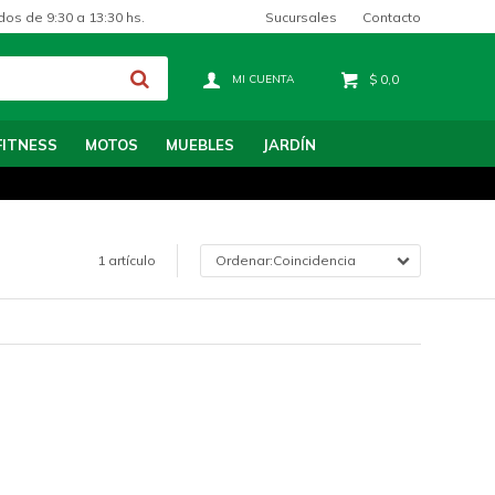
Sucursales
Contacto
dos de 9:30 a 13:30 hs.
$
0,0
FITNESS
MOTOS
MUEBLES
JARDÍN
1 artículo
Coincidencia