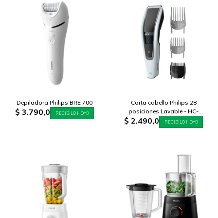
Depiladora Philips BRE 700
Corta cabello Philips 28
$
3.790,0
posiciones Lavable - HC-
RECIBILO HOY
$
2.490,0
5610/15
RECIBILO HOY