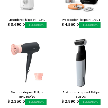
Licuadora Philips HR-2240
Procesador Philips HR 7301
$
3.690,0
$
4.950,0
RECIBILO HOY
RECIBILO HOY
Secador de pelo Philips
Afeitadora corporal Philips
BHD350/10
BG3007
$
2.350,0
$
2.890,0
RECIBILO HOY
RECIBILO HOY