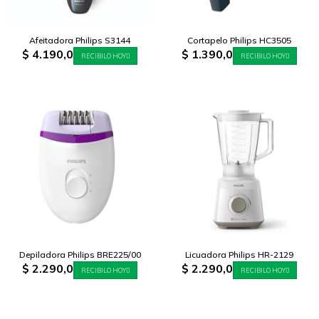
Afeitadora Philips S3144
Cortapelo Philips HC3505
$
4.190,0
$
1.390,0
RECIBILO HOY
RECIBILO HOY
Depiladora Philips BRE225/00
Licuadora Philips HR-2129
$
2.290,0
$
2.290,0
RECIBILO HOY
RECIBILO HOY