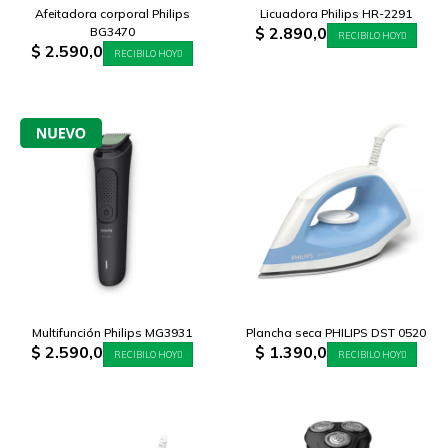
Afeitadora corporal Philips
Licuadora Philips HR-2291
$
2.890,0
BG3470
RECIBILO HOY
$
2.590,0
RECIBILO HOY
Multifunción Philips MG3931
Plancha seca PHILIPS DST 0520
$
2.590,0
$
1.390,0
RECIBILO HOY
RECIBILO HOY