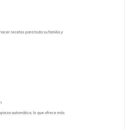
l
hacer recetas para toda su familia y
ón
impieza automática, lo que ofrece más