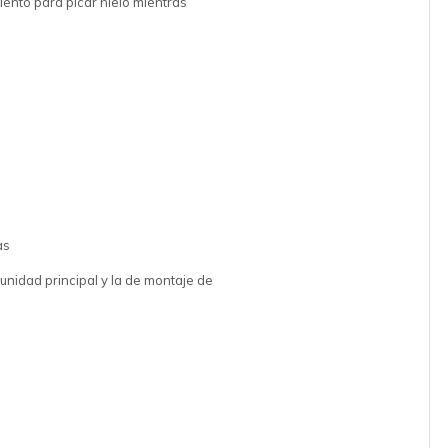
ento para picar hielo mientras
as
 unidad principal y la de montaje de