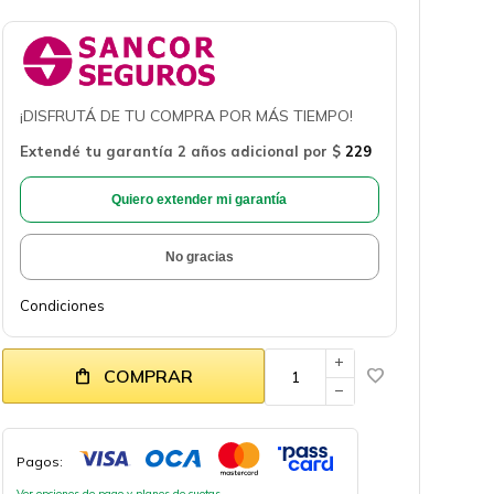
¡DISFRUTÁ DE TU COMPRA POR MÁS TIEMPO!
Extendé tu garantía 2 años adicional por
$
229
Quiero extender mi garantía
No gracias
Condiciones
add
COMPRAR
remove
Pagos:
Ver opciones de pago y planes de cuotas