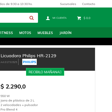
Sucursales
Contacto
dos de 9:30 a 13:30 hs.
$
0,0
FITNESS
MOTOS
MUEBLES
JARDÍN
Licuadora Philips HR-2129
01731525
RECIBILO MAÑANA
$
2.290,0
550 W
Jarra de plástico de 2 L
2 velocidades + pulsador
Pro Blend 4