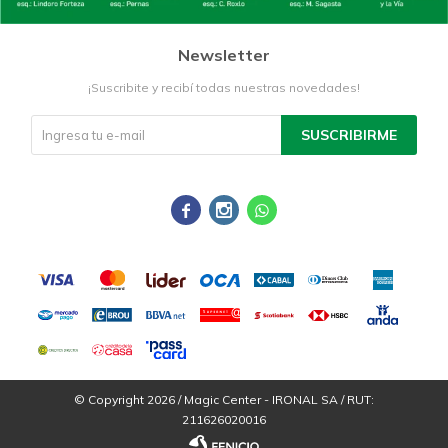
Newsletter
¡Suscribite y recibí todas nuestras novedades!
SUSCRIBIRME



© Copyright 2026 / Magic Center - IRONAL SA / RUT:
211626020016