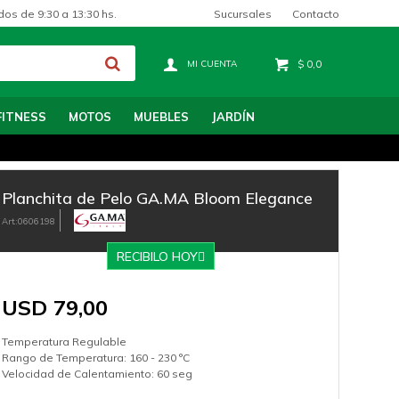
Sucursales
Contacto
dos de 9:30 a 13:30 hs.
$
0,0
FITNESS
MOTOS
MUEBLES
JARDÍN
Planchita de Pelo GA.MA Bloom Elegance
0606198
RECIBILO HOY
USD
79,00
Temperatura Regulable
Rango de Temperatura: 160 - 230 °C
Velocidad de Calentamiento: 60 seg