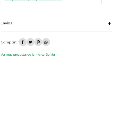
Envíos




Ver mas productos de la marca Ga.Ma