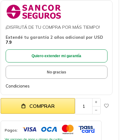
¡DISFRUTÁ DE TU COMPRA POR MÁS TIEMPO!
Extendé tu garantía 2 años adicional por
USD
7.9
Quiero extender mi garantía
No gracias
Condiciones
add
COMPRAR
remove
Pagos:
Ver opciones de pago y planes de cuotas