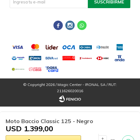
SUSCRIBIRME



© Copyright 2026 / Magic Center - IRONAL SA / RUT:
211626020016
Moto Baccio Classic 125 - Negro
USD
1.399,00
Por
consultas
add