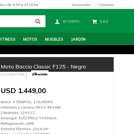
Sucursales
Contacto
dos de 9:30 a 13:30 hs.
$
0,0
FITNESS
MOTOS
MUEBLES
JARDÍN
Moto Baccio Classic F125 - Negro
0320617NEG
USD
1.449,00
Motor: 4 TIEMPOS, 1 CILINDRO
Diámetro x Carrera: 56.5 X 49.5 MM
Cilindrada: 124.5 CC
Arranque: ELÉCTRICO Y PATADA.
Refrigeración: AIRE
Sistema Electrico: 12V 6 AH