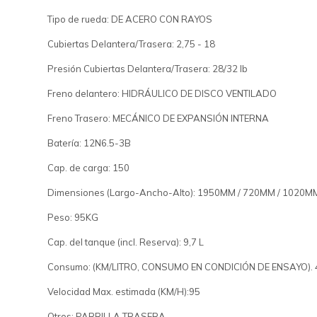
Tipo de rueda: DE ACERO CON RAYOS
Cubiertas Delantera/Trasera: 2,75 - 18
Presión Cubiertas Delantera/Trasera: 28/32 lb
Freno delantero: HIDRÁULICO DE DISCO VENTILADO
Freno Trasero: MECÁNICO DE EXPANSIÓN INTERNA
Batería: 12N6.5-3B
Cap. de carga: 150
Dimensiones (Largo-Ancho-Alto): 1950MM / 720MM / 1020M
Peso: 95KG
Cap. del tanque (incl. Reserva): 9,7 L
Consumo: (KM/LITRO, CONSUMO EN CONDICIÓN DE ENSAYO). 
Velocidad Max. estimada (KM/H):95
Otros: PARRILLA TRASERA