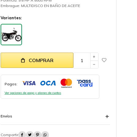
Potencia: 9.6 HP A 8500 RPM
Embrague: MULTIDISCO EN BAÑO DE ACEITE
Variantes:
add
COMPRAR
remove
Pagos:
Ver opciones de pago y planes de cuotas
Envíos



